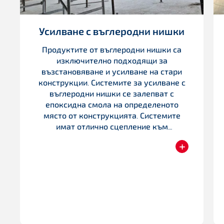
Усилване с въглеродни нишки
Продуктите от въглеродни нишки са
изключително подходящи за
възстановяване и усилване на стари
конструкции. Системите за усилване с
въглеродни нишки се залепват с
епоксидна смола на определеното
място от конструкцията. Системите
имат отлично сцепление към
строителните основи – бетон,
+
стоманобетон, стомана, зидария или
Прочетете
конструкционна дървесина.
Предимствата им включват бърз
монтаж, висока издръжливост,
сеизмична устойчивост и устойчивост
на умора, както и липса на
допълнително тегло. Те са идеални за