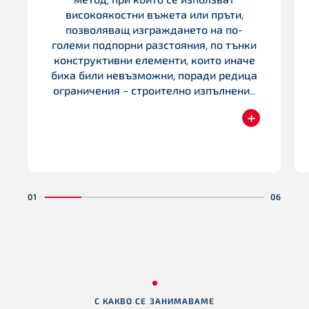
метод, при който се използват
високоякостни въжета или пръти,
позволяващ изграждането на по-
големи подпорни разстояния, по тънки
конструктивни елементи, които иначе
биха били невъзможни, поради редица
ограничения – строително изпълнение
или архитектурни цели. Напрягането на
+
бетон може да бъде преди
Прочетете
бетонирането – предварително
напрягане или напрягане след
бетонирането. Напрегнатият бетон е
изобретен от Южен Фрейсине в
началото на 20-те години на XX век.
Този метод е патентован от него през
1928г.
С КАКВО СЕ ЗАНИМАВАМЕ