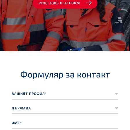
VINCI JOBS PLATFORM
Формуляр за контакт
Вашият
профил*
*
Държава
Име*
*