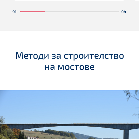
укрепване и възстановяване на греди,
плочи, колони и стени, като повишават
носещата им способност, без да се
прекъсва нормалната експлоатация.
Методи за строителство
на мостове